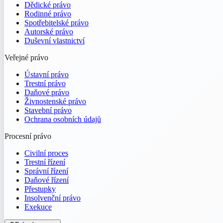
Dědické právo
Rodinné právo
Spotřebitelské právo
Autorské právo
Duševní vlastnictví
Veřejné právo
Ústavní právo
Trestní právo
Daňové právo
Živnostenské právo
Stavební právo
Ochrana osobních údajů
Procesní právo
Civilní proces
Trestní řízení
Správní řízení
Daňové řízení
Přestupky
Insolvenční právo
Exekuce