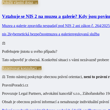
Položit vlastní dotaz →
Vztahuje se NIS 2 na muzea a galerie? Kdy jsou povi
Muzea a galerie zpravidla nespadají pod NIS 2 ani zákon č. 264/2025
nis 2
kybernetická bezpečnost
muzea a galerie
regulovaná služba
⚖️
Potřebujete jistotu u svého případu?
Tato odpověď je obecná. Konkrétní situaci s vámi nezávazně probere 
Rezervovat konzultaci →
⚖️ Tento nástroj poskytuje obecnou právní orientaci,
není to právní 
PravniPoradci.cz
Provozuje
Legal Partners, advokátní kancelář s.r.o.
,
Záhořanského 194
Obsah je obecnou právní informací a nenahrazuje individuální právní