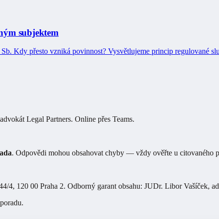
nným subjektem
 Sb. Kdy přesto vzniká povinnost? Vysvětlujeme princip regulované slu
advokát Legal Partners. Online přes Teams.
rada
. Odpovědi mohou obsahovat chyby — vždy ověřte u citovaného pa
4/4, 120 00 Praha 2
. Odborný garant obsahu:
JUDr. Libor Vašíček
,
ad
 poradu.