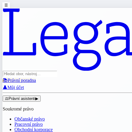
☰
📚
Právní poradna
👤
Můj účet
⚖️
Právní asistenti
▶
Soukromé právo
Občanské právo
Pracovní právo
Obchodní korporace