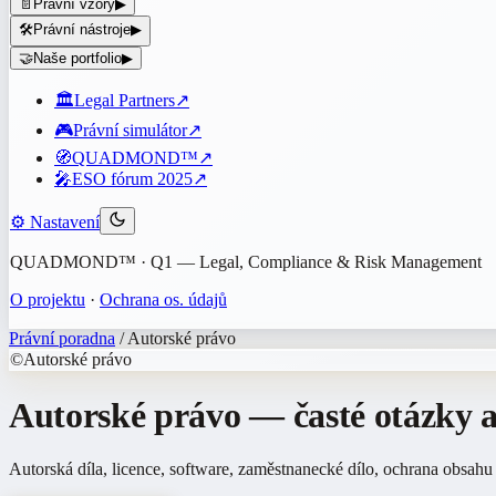
📄
Právní vzory
▶
🛠️
Právní nástroje
▶
🤝
Naše portfolio
▶
🏛️
Legal Partners
↗
🎮
Právní simulátor
↗
🧭
QUADMOND™
↗
🎤
ESO fórum 2025
↗
⚙️
Nastavení
QUADMOND™ · Q1 — Legal, Compliance & Risk Management
O projektu
·
Ochrana os. údajů
Právní poradna
/
Autorské právo
©️
Autorské právo
Autorské právo
— časté otázky 
Autorská díla, licence, software, zaměstnanecké dílo, ochrana obsah