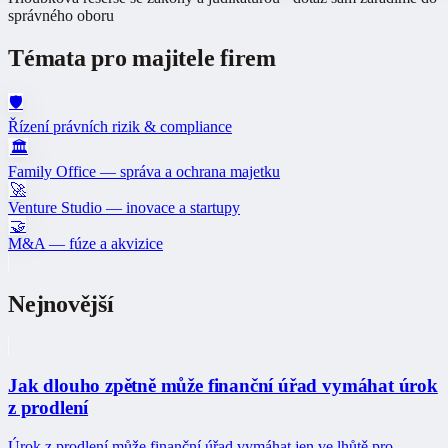
správného oboru
Témata pro majitele firem
🛡️
Řízení právních rizik & compliance
🏛️
Family Office — správa a ochrana majetku
🚀
Venture Studio — inovace a startupy
🤝
M&A — fúze a akvizice
Nejnovější
Jak dlouho zpětně může finanční úřad vymáhat úrok
z prodlení
Úrok z prodlení může finanční úřad vymáhat jen ve lhůtě pro