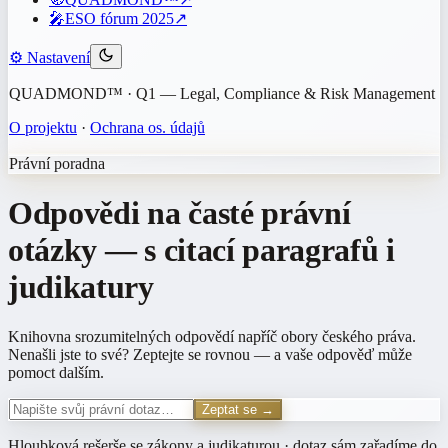
🎤
ESO fórum 2025
↗
⚙️
Nastavení
QUADMOND™ · Q1 — Legal, Compliance & Risk Management
O projektu
·
Ochrana os. údajů
Právní poradna
Odpovědi na časté právní
otázky —
s citací paragrafů i
judikatury
Knihovna srozumitelných odpovědí napříč obory českého práva.
Nenašli jste to své? Zeptejte se rovnou — a vaše odpověď může
pomoct dalším.
Zeptat se →
Hloubková rešerše se zákony a judikaturou · dotaz sám zařadíme do