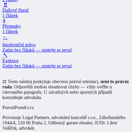
🧾
Daňové řízení
1 článek
🚦
Přestupky
1 článek
📉
Insolvenční právo
Zatím bez článků — zeptejte se první
🔨
Exekuce
Zatím bez článků — zeptejte se první
⚖️ Tento nástroj poskytuje obecnou právní orientaci,
není to právní
rada
. Odpovědi mohou obsahovat chyby — vždy ověřte u
citovaného paragrafu. U závažných nebo sporných případů
konzultujte advokáta.
PravniPoradci.cz
Provozuje
Legal Partners, advokátní kancelář s.r.o.
,
Záhořanského
1944/4, 120 00 Praha 2
. Odborný garant obsahu:
JUDr. Libor
Vašíček
,
advokát
.