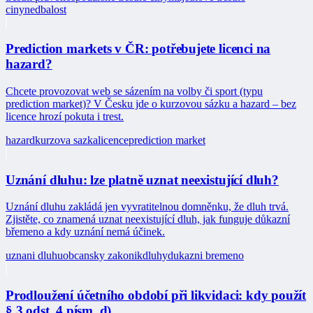
ciny
nedbalost
Prediction markets v ČR: potřebujete licenci na
hazard?
Chcete provozovat web se sázením na volby či sport (typu
prediction market)? V Česku jde o kurzovou sázku a hazard – bez
licence hrozí pokuta i trest.
hazard
kurzova sazka
licence
prediction market
Uznání dluhu: lze platně uznat neexistující dluh?
Uznání dluhu zakládá jen vyvratitelnou domněnku, že dluh trvá.
Zjistěte, co znamená uznat neexistující dluh, jak funguje důkazní
břemeno a kdy uznání nemá účinek.
uznani dluhu
obcansky zakonik
dluhy
dukazni bremeno
Prodloužení účetního období při likvidaci: kdy použít
§ 3 odst. 4 písm. d)