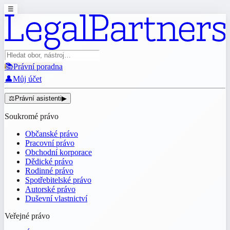
☰
📚
Právní poradna
👤
Můj účet
⚖️
Právní asistenti
▶
Soukromé právo
Občanské právo
Pracovní právo
Obchodní korporace
Dědické právo
Rodinné právo
Spotřebitelské právo
Autorské právo
Duševní vlastnictví
Veřejné právo