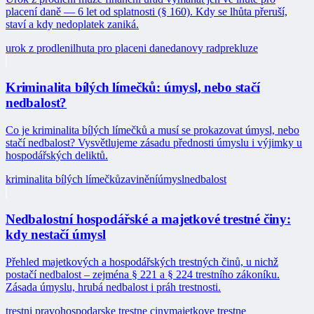
placení daně — 6 let od splatnosti (§ 160). Kdy se lhůta přeruší,
staví a kdy nedoplatek zaniká.
urok z prodleni
lhuta pro placeni dane
danovy rad
prekluze
Kriminalita bílých límečků: úmysl, nebo stačí
nedbalost?
Co je kriminalita bílých límečků a musí se prokazovat úmysl, nebo
stačí nedbalost? Vysvětlujeme zásadu přednosti úmyslu i výjimky u
hospodářských deliktů.
kriminalita bílých límečků
zavinění
úmysl
nedbalost
Nedbalostní hospodářské a majetkové trestné činy:
kdy nestačí úmysl
Přehled majetkových a hospodářských trestných činů, u nichž
postačí nedbalost – zejména § 221 a § 224 trestního zákoníku.
Zásada úmyslu, hrubá nedbalost i práh trestnosti.
trestni pravo
hospodarske trestne ciny
majetkove trestne