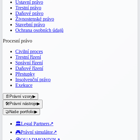
Ústavní právo
Trestní právo
Daňové právo
Živnostenské právo
Stavební právo
Ochrana osobních údajů
Procesní právo
Civilní proces
Trestní řízení
Správní řízení
Daňové řízení
Přestupky
Insolvenční právo
Exekuce
📄
Právní vzory
▶
🛠️
Právní nástroje
▶
🤝
Naše portfolio
▶
🏛️
Legal Partners
↗
🎮
Právní simulátor
↗
🧭
QUADMOND™
↗