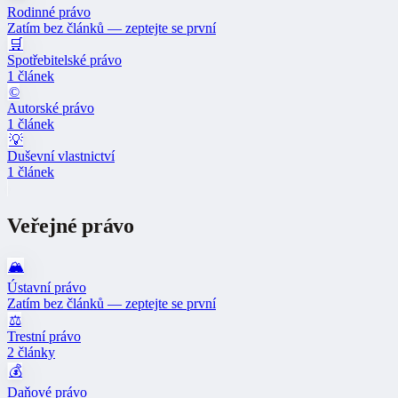
Rodinné právo
Zatím bez článků — zeptejte se první
🛒
Spotřebitelské právo
1 článek
©️
Autorské právo
1 článek
💡
Duševní vlastnictví
1 článek
Veřejné právo
🏔️
Ústavní právo
Zatím bez článků — zeptejte se první
⚖️
Trestní právo
2 články
💰
Daňové právo