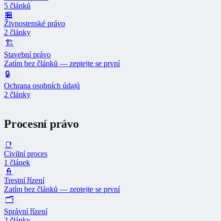
5 článků
🏪
Živnostenské právo
2 články
🏗️
Stavební právo
Zatím bez článků — zeptejte se první
🔒
Ochrana osobních údajů
2 články
Procesní právo
📑
Civilní proces
1 článek
👮
Trestní řízení
Zatím bez článků — zeptejte se první
🗂️
Správní řízení
2 články