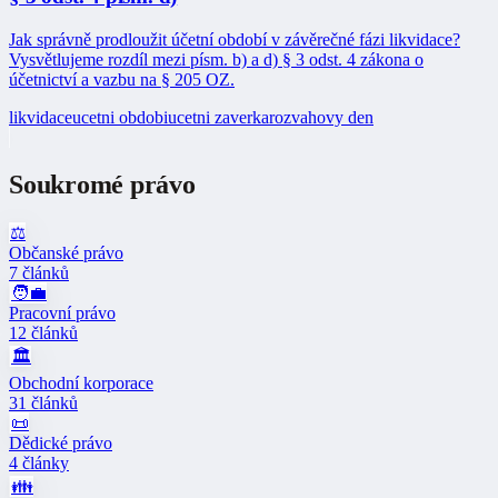
Jak správně prodloužit účetní období v závěrečné fázi likvidace?
Vysvětlujeme rozdíl mezi písm. b) a d) § 3 odst. 4 zákona o
účetnictví a vazbu na § 205 OZ.
likvidace
ucetni obdobi
ucetni zaverka
rozvahovy den
Soukromé právo
⚖️
Občanské právo
7 článků
🧑‍💼
Pracovní právo
12 článků
🏛️
Obchodní korporace
31 článků
📜
Dědické právo
4 články
👪