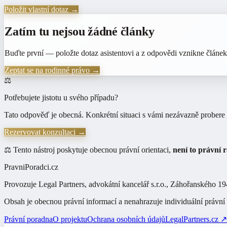
Položit vlastní dotaz →
Zatím tu nejsou žádné články
Buďte první — položte dotaz asistentovi a z odpovědi vznikne článe
Zeptat se na
rodinné právo
→
⚖️
Potřebujete jistotu u svého případu?
Tato odpověď je obecná. Konkrétní situaci s vámi nezávazně probere 
Rezervovat konzultaci →
⚖️ Tento nástroj poskytuje obecnou právní orientaci,
není to právní 
PravniPoradci.cz
Provozuje
Legal Partners, advokátní kancelář s.r.o.
,
Záhořanského 194
Obsah je obecnou právní informací a nenahrazuje individuální právní
Právní poradna
O projektu
Ochrana osobních údajů
LegalPartners.cz ↗