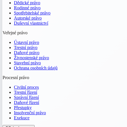
Dědické právo
Rodinné právo
Spotřebitelské právo
Autorské právo
Duševní vlastnictví
Veřejné právo
Ústavní právo
Trestní právo
Daňové právo
Živnostenské právo
Stavební právo
Ochrana osobních údajů
Procesní právo
Civilní proces
Trestní řízení
Správní řízení
Daňové řízení
Přestupky
Insolvenční právo
Exekuce