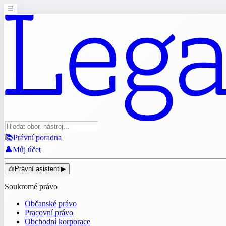
☰
📚
Právní poradna
👤
Můj účet
⚖️
Právní asistenti
▶
Soukromé právo
Občanské právo
Pracovní právo
Obchodní korporace