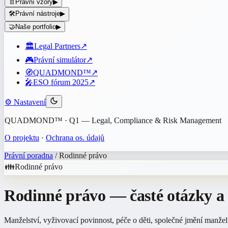
📄
Právní vzory
▶
🛠️
Právní nástroje
▶
🤝
Naše portfolio
▶
🏛️
Legal Partners
↗
🎮
Právní simulátor
↗
🧭
QUADMOND™
↗
🎤
ESO fórum 2025
↗
⚙️
Nastavení
QUADMOND™ · Q1 — Legal, Compliance & Risk Management
O projektu
·
Ochrana os. údajů
Právní poradna
/
Rodinné právo
👪
Rodinné právo
Rodinné právo
— časté otázky a
Manželství, vyživovací povinnost, péče o děti, společné jmění manžel