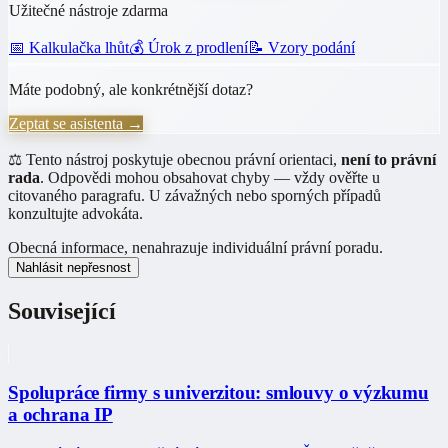
Užitečné nástroje zdarma
📅 Kalkulačka lhůt
💰 Úrok z prodlení
📝 Vzory podání
Máte podobný, ale konkrétnější dotaz?
Zeptat se asistenta →
⚖️ Tento nástroj poskytuje obecnou právní orientaci,
není to právní
rada
. Odpovědi mohou obsahovat chyby — vždy ověřte u
citovaného paragrafu. U závažných nebo sporných případů
konzultujte advokáta.
Obecná informace, nenahrazuje individuální právní poradu.
Nahlásit nepřesnost
Související
Spolupráce firmy s univerzitou: smlouvy o výzkumu
a ochrana IP