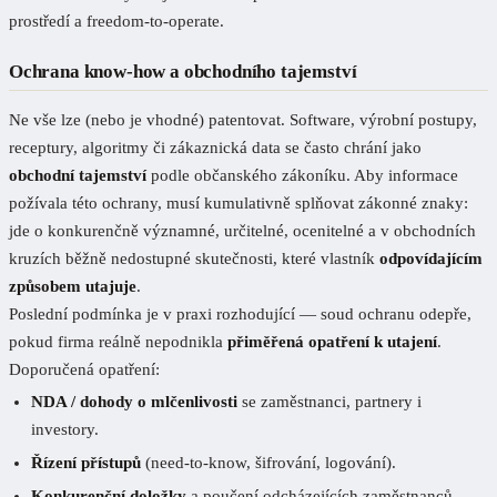
prostředí a freedom-to-operate.
Ochrana know-how a obchodního tajemství
Ne vše lze (nebo je vhodné) patentovat. Software, výrobní postupy,
receptury, algoritmy či zákaznická data se často chrání jako
obchodní tajemství
podle občanského zákoníku. Aby informace
požívala této ochrany, musí kumulativně splňovat zákonné znaky:
jde o konkurenčně významné, určitelné, ocenitelné a v obchodních
kruzích běžně nedostupné skutečnosti, které vlastník
odpovídajícím
způsobem utajuje
.
Poslední podmínka je v praxi rozhodující — soud ochranu odepře,
pokud firma reálně nepodnikla
přiměřená opatření k utajení
.
Doporučená opatření:
NDA / dohody o mlčenlivosti
se zaměstnanci, partnery i
investory.
Řízení přístupů
(need-to-know, šifrování, logování).
Konkurenční doložky
a poučení odcházejících zaměstnanců.