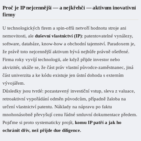
Proč je IP nejcennější — a nejkřehčí — aktivum inovativní
firmy
U technologických firem a spin-offů netvoří hodnotu stroje ani
nemovitosti, ale
duševní vlastnictví (IP)
: patentovatelné vynálezy,
software, databáze, know-how a obchodní tajemství. Paradoxem je,
že právě toto nejcennější aktivum bývá nejhůře právně ošetřené.
Firma roky vyvíjí technologii, ale když přijde investor nebo
akvizitér, ukáže se, že část práv vlastní původce-zaměstnanec, jiná
část univerzita a ke kódu existuje jen ústní dohoda s externím
vývojářem.
Důsledky jsou tvrdé: pozastavený investiční vstup, sleva z valuace,
retroaktivní vypořádání odměn původcům, případně žaloba na
určení vlastnictví patentu. Náklady na nápravu po faktu
mnohonásobně převyšují cenu řádné smluvní dokumentace předem.
Pojďme si proto systematicky projít,
komu IP patří a jak ho
ochránit dřív, než přijde due diligence.