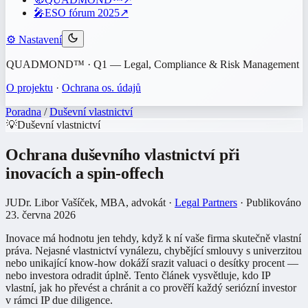
🎤
ESO fórum 2025
↗
⚙️
Nastavení
QUADMOND™ · Q1 — Legal, Compliance & Risk Management
O projektu
·
Ochrana os. údajů
Poradna
/
Duševní vlastnictví
💡
Duševní vlastnictví
Ochrana duševního vlastnictví při
inovacích a spin-offech
JUDr. Libor Vašíček, MBA
, advokát
·
Legal Partners
· Publikováno
23. června 2026
Inovace má hodnotu jen tehdy, když k ní vaše firma skutečně vlastní
práva. Nejasné vlastnictví vynálezu, chybějící smlouvy s univerzitou
nebo unikající know-how dokáží srazit valuaci o desítky procent —
nebo investora odradit úplně. Tento článek vysvětluje, kdo IP
vlastní, jak ho převést a chránit a co prověří každý seriózní investor
v rámci IP due diligence.