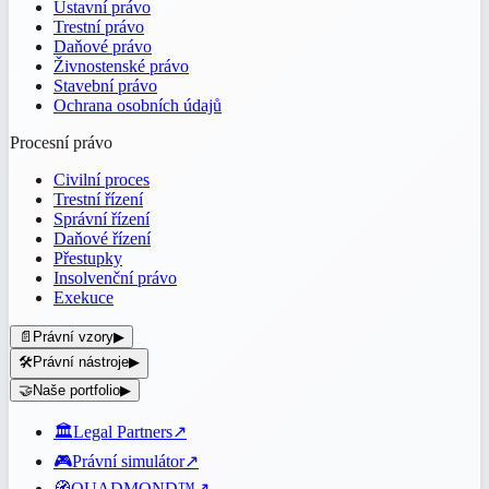
Ústavní právo
Trestní právo
Daňové právo
Živnostenské právo
Stavební právo
Ochrana osobních údajů
Procesní právo
Civilní proces
Trestní řízení
Správní řízení
Daňové řízení
Přestupky
Insolvenční právo
Exekuce
📄
Právní vzory
▶
🛠️
Právní nástroje
▶
🤝
Naše portfolio
▶
🏛️
Legal Partners
↗
🎮
Právní simulátor
↗
🧭
QUADMOND™
↗