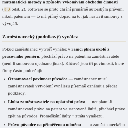
matematické metody a způsoby vykonávání obchodní činnosti
(
§ 3
odst. 2). Software se proto chrání primárně autorským právem,
nikoli patentem — to má přímý dopad na to, jak nastavit smlouvy s
vývojáři.
Zaměstnanecký (podnikový) vynález
Pokud zaměstnanec vytvoří vynález
v rámci plnění úkolů z
pracovního poměru
, přechází právo na patent na zaměstnavatele
(není-li smlouvou ujednáno jinak). Klíčové jsou tři povinnosti, které
firmy často podceňují:
Oznamovací povinnost původce
— zaměstnanec musí
zaměstnavateli vytvoření vynálezu písemně oznámit a předat
podklady.
Lhůta zaměstnavatele na uplatnění práva
— neuplatní-li
zaměstnavatel právo na patent ve stanovené lhůtě, přechází právo
zpět na původce. Promeškání lhůty = ztráta vynálezu.
Právo původce na přiměřenou odměnu
— i u zaměstnaneckého