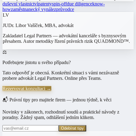
duševní vlastnictví
patenty
spin-off
due diligence
know-
how
zaměstnanecký vynález
průvodce
LV
JUDr. Libor Vašíček, MBA
, advokát
Zakladatel Legal Partners — advokátní kanceláře s byznysovým
přesahem. Autor metodiky řízení právních rizik QUADMOND™.
⚖️
Potřebujete jistotu u svého případu?
Tato odpověď je obecná. Konkrétní situaci s vámi nezávazně
probere advokát Legal Partners. Online přes Teams.
Rezervovat konzultaci →
📬 Právní tipy pro majitele firem — jednou týdně, k věci
Novinky v zákonech, rozhodnutí soudů a praktické návody z
poradny. Žádný spam, odhlášení jedním klikem.
Odebírat tipy