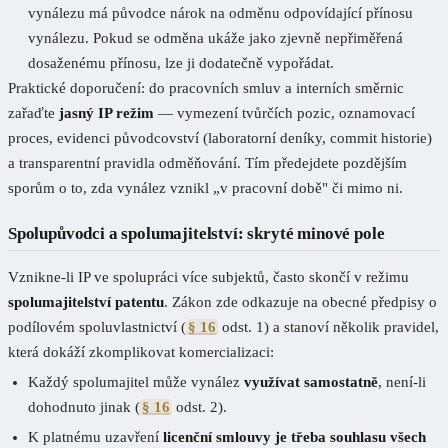
vynálezu má původce nárok na odměnu odpovídající přínosu
vynálezu. Pokud se odměna ukáže jako zjevně nepřiměřená
dosaženému přínosu, lze ji dodatečně vypořádat.
Praktické doporučení: do pracovních smluv a interních směrnic
zařaďte
jasný IP režim
— vymezení tvůrčích pozic, oznamovací
proces, evidenci původcovství (laboratorní deníky, commit historie)
a transparentní pravidla odměňování. Tím předejdete pozdějším
sporům o to, zda vynález vznikl „v pracovní době" či mimo ni.
Spolupůvodci a spolumajitelství: skryté minové pole
Vznikne-li IP ve spolupráci více subjektů, často skončí v režimu
spolumajitelství patentu
. Zákon zde odkazuje na obecné předpisy o
podílovém spoluvlastnictví (
§ 16
odst. 1) a stanoví několik pravidel,
která dokáží zkomplikovat komercializaci:
Každý spolumajitel může vynález
využívat samostatně
, není-li
dohodnuto jinak (
§ 16
odst. 2).
K platnému uzavření
licenční smlouvy je třeba souhlasu všech