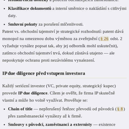
Klasifikace dokumentů
a interní směrnice o nakládání s citlivými
daty.
Smluvní pokuty
za porušení mlčenlivosti.
Patent vs. obchodní tajemství je strategické rozhodnutí: patent dává
monopol na omezenou dobu výměnou za zveřejnění (
§ 26
odst. 2
vyžaduje vynález popsat tak, aby jej odborník mohl uskutečnit),
zatímco obchodní tajemství trvá, dokud zůstává utajeno — ale
neposkytuje ochranu proti nezávislému vynalezení.
IP due diligence před vstupem investora
Každý seriózní investor (VC, private equity, strategický kupec)
provede
IP due diligence
. Cílem je ověřit, že firma IP skutečně
vlastní a může ho volně využívat. Prověřuje se:
Chain of title
— nepřerušený řetězec převodů od původců (
§ 8
)
přes zaměstnanecké vynálezy až k firmě.
Smlouvy s původci, zaměstnanci a externisty
— existence