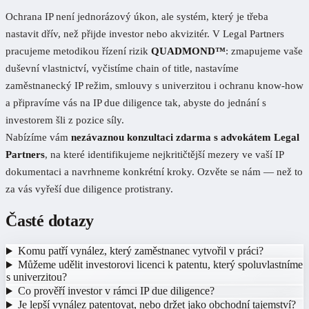
Ochrana IP není jednorázový úkon, ale systém, který je třeba
nastavit dřív, než přijde investor nebo akvizitér. V Legal Partners
pracujeme metodikou řízení rizik
QUADMOND™
: zmapujeme vaše
duševní vlastnictví, vyčistíme chain of title, nastavíme
zaměstnanecký IP režim, smlouvy s univerzitou i ochranu know-how
a připravíme vás na IP due diligence tak, abyste do jednání s
investorem šli z pozice síly.
Nabízíme vám
nezávaznou konzultaci zdarma s advokátem Legal
Partners
, na které identifikujeme nejkritičtější mezery ve vaší IP
dokumentaci a navrhneme konkrétní kroky. Ozvěte se nám — než to
za vás vyřeší due diligence protistrany.
Časté dotazy
Komu patří vynález, který zaměstnanec vytvořil v práci?
Můžeme udělit investorovi licenci k patentu, který spoluvlastníme
s univerzitou?
Co prověří investor v rámci IP due diligence?
Je lepší vynález patentovat, nebo držet jako obchodní tajemství?