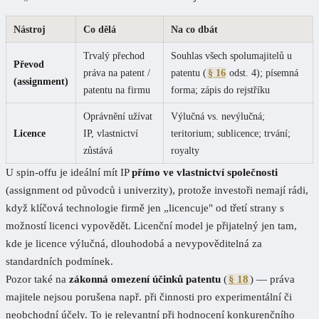
Nástroj
Co dělá
Na co dbát
Trvalý přechod
Souhlas všech spolumajitelů u
Převod
práva na patent /
patentu (
§ 16
odst. 4); písemná
(assignment)
patentu na firmu
forma; zápis do rejstříku
Oprávnění užívat
Výlučná vs. nevýlučná;
Licence
IP, vlastnictví
teritorium; sublicence; trvání;
zůstává
royalty
U spin-offu je ideální mít IP
přímo ve vlastnictví společnosti
(assignment od původců i univerzity), protože investoři nemají rádi,
když klíčová technologie firmě jen „licencuje" od třetí strany s
možností licenci vypovědět. Licenční model je přijatelný jen tam,
kde je licence výlučná, dlouhodobá a nevypověditelná za
standardních podmínek.
Pozor také na
zákonná omezení účinků patentu
(
§ 18
) — práva
majitele nejsou porušena např. při činnosti pro experimentální či
neobchodní účely. To je relevantní při hodnocení konkurenčního