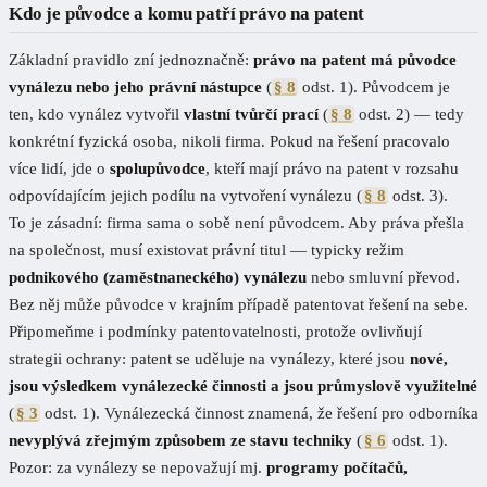
Kdo je původce a komu patří právo na patent
Základní pravidlo zní jednoznačně:
právo na patent má původce
vynálezu nebo jeho právní nástupce
(
§ 8
odst. 1). Původcem je
ten, kdo vynález vytvořil
vlastní tvůrčí prací
(
§ 8
odst. 2) — tedy
konkrétní fyzická osoba, nikoli firma. Pokud na řešení pracovalo
více lidí, jde o
spolupůvodce
, kteří mají právo na patent v rozsahu
odpovídajícím jejich podílu na vytvoření vynálezu (
§ 8
odst. 3).
To je zásadní: firma sama o sobě není původcem. Aby práva přešla
na společnost, musí existovat právní titul — typicky režim
podnikového (zaměstnaneckého) vynálezu
nebo smluvní převod.
Bez něj může původce v krajním případě patentovat řešení na sebe.
Připomeňme i podmínky patentovatelnosti, protože ovlivňují
strategii ochrany: patent se uděluje na vynálezy, které jsou
nové,
jsou výsledkem vynálezecké činnosti a jsou průmyslově využitelné
(
§ 3
odst. 1). Vynálezecká činnost znamená, že řešení pro odborníka
nevyplývá zřejmým způsobem ze stavu techniky
(
§ 6
odst. 1).
Pozor: za vynálezy se nepovažují mj.
programy počítačů,