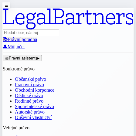
☰
📚
Právní poradna
👤
Můj účet
⚖️
Právní asistenti
▶
Soukromé právo
Občanské právo
Pracovní právo
Obchodní korporace
Dědické právo
Rodinné právo
Spotřebitelské právo
Autorské právo
Duševní vlastnictví
Veřejné právo