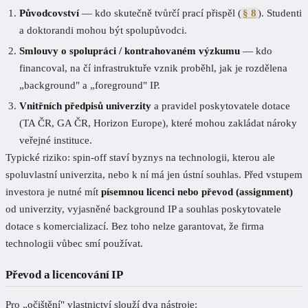
Původcovství
— kdo skutečně tvůrčí prací přispěl (
§ 8
). Studenti
a doktorandi mohou být spolupůvodci.
Smlouvy o spolupráci / kontrahovaném výzkumu
— kdo
financoval, na čí infrastruktuře vznik proběhl, jak je rozdělena
„background" a „foreground" IP.
Vnitřních předpisů univerzity
a pravidel poskytovatele dotace
(TA ČR, GA ČR, Horizon Europe), které mohou zakládat nároky
veřejné instituce.
Typické riziko: spin-off staví byznys na technologii, kterou ale
spoluvlastní univerzita, nebo k ní má jen ústní souhlas. Před vstupem
investora je nutné mít
písemnou licenci nebo převod (assignment)
od univerzity, vyjasněné background IP a souhlas poskytovatele
dotace s komercializací. Bez toho nelze garantovat, že firma
technologii vůbec smí používat.
Převod a licencování IP
Pro „očištění" vlastnictví slouží dva nástroje: