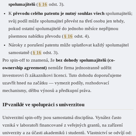
spolumajitelů
(
§ 16
odst. 3).
K
převodu celého patentu je nutný souhlas všech
spolumajitelů;
svůj podíl může spolumajitel převést na třetí osobu jen tehdy,
pokud ostatní spolumajitelé do jednoho měsíce nepřijmou
písemnou nabídku převodu (
§ 16
odst. 4).
Nároky z porušení patentu může uplatňovat každý spolumajitel
samostatně (
§ 16
odst. 3).
Pro spin-off to znamená, že
bez dohody spolumajitelů (co-
ownership agreement)
nemůže firma jednostranně udělit
investorovi či zákazníkovi licenci. Tuto dohodu doporučujeme
uzavřít hned na začátku — vymezit podíly, rozhodovací
mechanismy, dělbu výnosů a předkupní práva.
IP vzniklé ve spolupráci s univerzitou
Univerzitní spin-offy jsou samostatná disciplína. Vynález často
vzniká v laboratoři financované z veřejných grantů, na zařízení
univerzity a za účasti akademiků i studentů. Vlastnictví se odvíjí od: