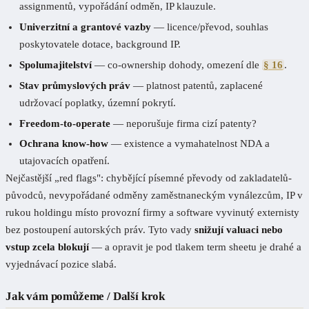
assignmentů, vypořádání odměn, IP klauzule.
Univerzitní a grantové vazby
— licence/převod, souhlas
poskytovatele dotace, background IP.
Spolumajitelství
— co-ownership dohody, omezení dle
§ 16
.
Stav průmyslových práv
— platnost patentů, zaplacené
udržovací poplatky, územní pokrytí.
Freedom-to-operate
— neporušuje firma cizí patenty?
Ochrana know-how
— existence a vymahatelnost NDA a
utajovacích opatření.
Nejčastější „red flags": chybějící písemné převody od zakladatelů-
původců, nevypořádané odměny zaměstnaneckým vynálezcům, IP v
rukou holdingu místo provozní firmy a software vyvinutý externisty
bez postoupení autorských práv. Tyto vady
snižují valuaci nebo
vstup zcela blokují
— a opravit je pod tlakem term sheetu je drahé a
vyjednávací pozice slabá.
Jak vám pomůžeme / Další krok