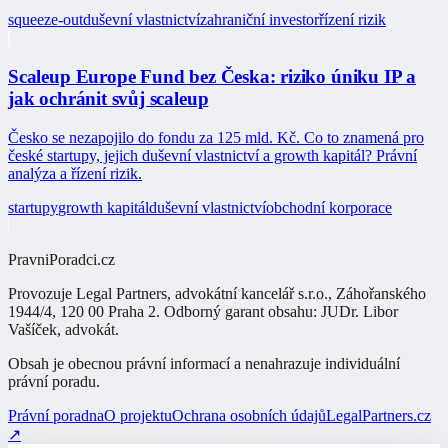
squeeze-out
duševní vlastnictví
zahraniční investor
řízení rizik
Scaleup Europe Fund bez Česka: riziko úniku IP a
jak ochránit svůj scaleup
Česko se nezapojilo do fondu za 125 mld. Kč. Co to znamená pro
české startupy, jejich duševní vlastnictví a growth kapitál? Právní
analýza a řízení rizik.
startupy
growth kapitál
duševní vlastnictví
obchodní korporace
PravniPoradci.cz
Provozuje
Legal Partners, advokátní kancelář s.r.o.
,
Záhořanského
1944/4, 120 00 Praha 2
. Odborný garant obsahu:
JUDr. Libor
Vašíček
,
advokát
.
Obsah je obecnou právní informací a nenahrazuje individuální
právní poradu.
Právní poradna
O projektu
Ochrana osobních údajů
LegalPartners.cz
↗