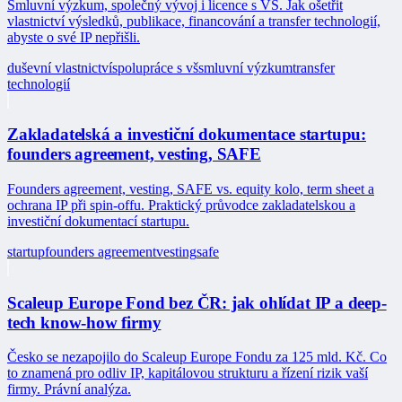
Smluvní výzkum, společný vývoj i licence s VŠ. Jak ošetřit
vlastnictví výsledků, publikace, financování a transfer technologií,
abyste o své IP nepřišli.
duševní vlastnictví
spolupráce s vš
smluvní výzkum
transfer
technologií
Zakladatelská a investiční dokumentace startupu:
founders agreement, vesting, SAFE
Founders agreement, vesting, SAFE vs. equity kolo, term sheet a
ochrana IP při spin-offu. Praktický průvodce zakladatelskou a
investiční dokumentací startupu.
startup
founders agreement
vesting
safe
Scaleup Europe Fond bez ČR: jak ohlídat IP a deep-
tech know-how firmy
Česko se nezapojilo do Scaleup Europe Fondu za 125 mld. Kč. Co
to znamená pro odliv IP, kapitálovou strukturu a řízení rizik vaší
firmy. Právní analýza.