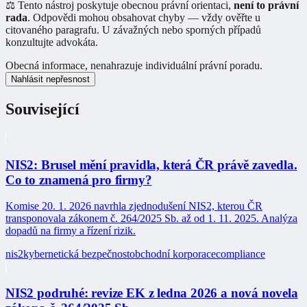
⚖️ Tento nástroj poskytuje obecnou právní orientaci,
není to právní
rada
. Odpovědi mohou obsahovat chyby — vždy ověřte u
citovaného paragrafu. U závažných nebo sporných případů
konzultujte advokáta.
Obecná informace, nenahrazuje individuální právní poradu.
Nahlásit nepřesnost
Související
NIS2: Brusel mění pravidla, která ČR právě zavedla.
Co to znamená pro firmy?
Komise 20. 1. 2026 navrhla zjednodušení NIS2, kterou ČR
transponovala zákonem č. 264/2025 Sb. až od 1. 11. 2025. Analýza
dopadů na firmy a řízení rizik.
nis2
kybernetická bezpečnost
obchodní korporace
compliance
NIS2 podruhé: revize EK z ledna 2026 a nová novela