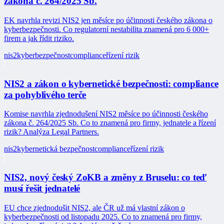
zákona č. 264/2025 Sb.
EK navrhla revizi NIS2 jen měsíce po účinnosti českého zákona o
kyberbezpečnosti. Co regulatorní nestabilita znamená pro 6 000+
firem a jak řídit riziko.
nis2
kyberbezpečnost
compliance
řízení rizik
NIS2 a zákon o kybernetické bezpečnosti: compliance
za pohyblivého terče
Komise navrhla zjednodušení NIS2 měsíce po účinnosti českého
zákona č. 264/2025 Sb. Co to znamená pro firmy, jednatele a řízení
rizik? Analýza Legal Partners.
nis2
kybernetická bezpečnost
compliance
řízení rizik
NIS2, nový český ZoKB a změny z Bruselu: co teď
musí řešit jednatelé
EU chce zjednodušit NIS2, ale ČR už má vlastní zákon o
kyberbezpečnosti od listopadu 2025. Co to znamená pro firmy,