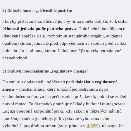
2) Doložitelnost a „defensible position"
I kdyby přišla změna, klíčové je, aby firma uměla doložit, že
k datu
účinnosti jednala podle platného práva
. Doložitelná due diligence
(datovaná analýza rizik, rozhodnutí statutárního orgánu, evidence
opatření) chrání jednatele před odpovědností za škodu i před sankcí
dohledu. To je obrana, kterou žádná pozdější novela retroaktivně
neznehodnotí.
3) Smluvní mechanismus „regulatory change"
Do smluv s dodavateli i odběrateli patří
doložka o regulatorní
změně
– mechanismus, který umožní jednostrannou nebo
zjednodušenou úpravu bezpečnostních požadavků, pokud se změní
právní rámec. To dramaticky snižuje náklady budoucí re-negociace.
Logika obdobná korporátní praxi, kdy zákon u některých návrhů
umožňuje změnu jen tehdy, je-li výslovně vyhrazena nebo
výhodnější pro druhou stranu (srov. princip v
§ 326
), ukazuje, že