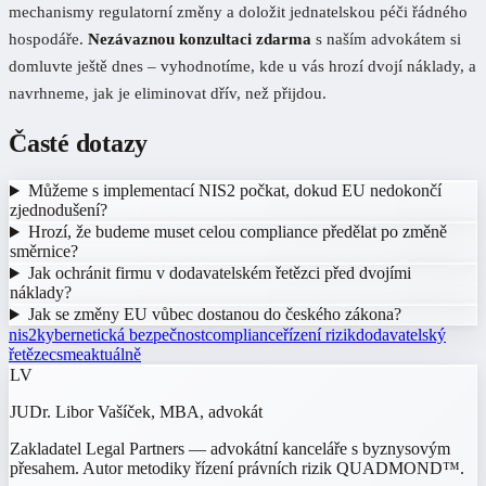
mechanismy regulatorní změny a doložit jednatelskou péči řádného
hospodáře.
Nezávaznou konzultaci zdarma
s naším advokátem si
domluvte ještě dnes – vyhodnotíme, kde u vás hrozí dvojí náklady, a
navrhneme, jak je eliminovat dřív, než přijdou.
Časté dotazy
Můžeme s implementací NIS2 počkat, dokud EU nedokončí
zjednodušení?
Hrozí, že budeme muset celou compliance předělat po změně
směrnice?
Jak ochránit firmu v dodavatelském řetězci před dvojími
náklady?
Jak se změny EU vůbec dostanou do českého zákona?
nis2
kybernetická bezpečnost
compliance
řízení rizik
dodavatelský
řetězec
sme
aktuálně
LV
JUDr. Libor Vašíček, MBA
, advokát
Zakladatel Legal Partners — advokátní kanceláře s byznysovým
přesahem. Autor metodiky řízení právních rizik QUADMOND™.