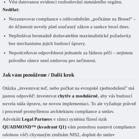
Vést datovanou evidenci rozhodování statutárního orgánu.
Nedělat:
Nezastavovat compliance s odůvodněním „počkáme na Brusel" –
do účinnosti novely platí současný zákon a sankce hrozí dnes.
Nepředávat hromadně dodavatelům maximalistické požadavky
bez mechanismu jejich budoucí úpravy.
Nepodceňovat odpovědnost jednatele za řádnou péči – nejistota
právního rámce není omluvou pro nečinnost.
Jak vám pomůžeme / Další krok
Otázka „investovat teď, nebo počkat na evropské zjednodušení" má
jasnou odpověď: investovat
chytře a modulárně
, aby vás budoucí
novela stála úpravu, ne novou implementaci. To ale vyžaduje právně
i procesně promyšlenou architekturu compliance a smluv.
Advokáti
Legal Partners
v rámci systému řízení rizik
QUADMOND™ (kvadrant Q1)
vám pomohou nastavit compliance
odolnou vůči chystaným změnám NIS2, doplnit do smluv