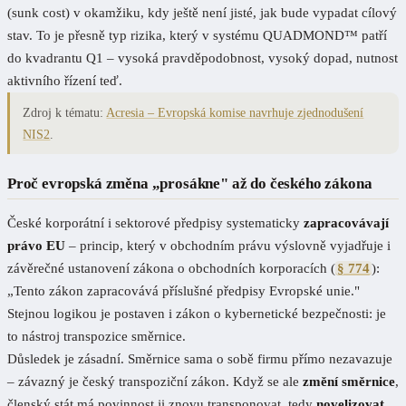
(sunk cost) v okamžiku, kdy ještě není jisté, jak bude vypadat cílový
stav. To je přesně typ rizika, který v systému QUADMOND™ patří
do kvadrantu Q1 – vysoká pravděpodobnost, vysoký dopad, nutnost
aktivního řízení teď.
Zdroj k tématu:
Acresia – Evropská komise navrhuje zjednodušení
NIS2
.
Proč evropská změna „prosákne" až do českého zákona
České korporátní i sektorové předpisy systematicky
zapracovávají
právo EU
– princip, který v obchodním právu výslovně vyjadřuje i
závěrečné ustanovení zákona o obchodních korporacích (
§ 774
):
„Tento zákon zapracovává příslušné předpisy Evropské unie."
Stejnou logikou je postaven i zákon o kybernetické bezpečnosti: je
to nástroj transpozice směrnice.
Důsledek je zásadní. Směrnice sama o sobě firmu přímo nezavazuje
– závazný je český transpoziční zákon. Když se ale
změní směrnice
,
členský stát má povinnost ji znovu transponovat, tedy
novelizovat