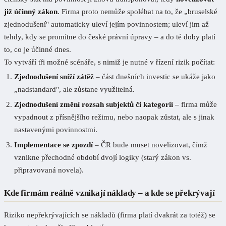
již účinný zákon
. Firma proto nemůže spoléhat na to, že „bruselské
zjednodušení" automaticky uleví jejím povinnostem; uleví jim až
tehdy, kdy se promítne do české právní úpravy – a do té doby platí
to, co je účinné dnes.
To vytváří tři možné scénáře, s nimiž je nutné v řízení rizik počítat:
Zjednodušení sníží zátěž
– část dnešních investic se ukáže jako
„nadstandard", ale zůstane využitelná.
Zjednodušení změní rozsah subjektů či kategorií
– firma může
vypadnout z přísnějšího režimu, nebo naopak zůstat, ale s jinak
nastavenými povinnostmi.
Implementace se zpozdí
– ČR bude muset novelizovat, čímž
vznikne přechodné období dvojí logiky (starý zákon vs.
připravovaná novela).
Kde firmám reálně vznikají náklady – a kde se překrývají
Riziko nepřekrývajících se nákladů (firma platí dvakrát za totéž) se