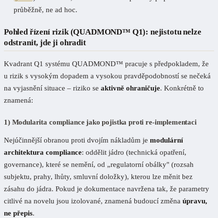
průběžně, ne ad hoc.
Pohled řízení rizik (QUADMOND™ Q1): nejistotu nelze
odstranit, jde ji ohradit
Kvadrant Q1 systému QUADMOND™ pracuje s předpokladem, že
u rizik s vysokým dopadem a vysokou pravděpodobností se nečeká
na vyjasnění situace – riziko se
aktivně ohraničuje
. Konkrétně to
znamená:
1) Modularita compliance jako pojistka proti re-implementaci
Nejúčinnější obranou proti dvojím nákladům je
modulární
architektura compliance
: oddělit jádro (technická opatření,
governance), které se nemění, od „regulatorní obálky" (rozsah
subjektu, prahy, lhůty, smluvní doložky), kterou lze měnit bez
zásahu do jádra. Pokud je dokumentace navržena tak, že parametry
citlivé na novelu jsou izolované, znamená budoucí změna
úpravu,
ne přepis
.