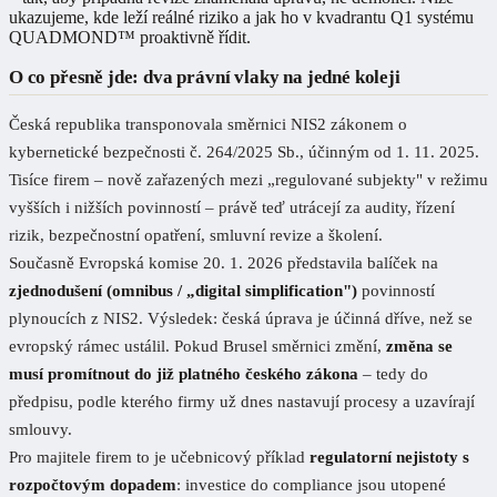
ukazujeme, kde leží reálné riziko a jak ho v kvadrantu Q1 systému
QUADMOND™ proaktivně řídit.
O co přesně jde: dva právní vlaky na jedné koleji
Česká republika transponovala směrnici NIS2 zákonem o
kybernetické bezpečnosti č. 264/2025 Sb., účinným od 1. 11. 2025.
Tisíce firem – nově zařazených mezi „regulované subjekty" v režimu
vyšších i nižších povinností – právě teď utrácejí za audity, řízení
rizik, bezpečnostní opatření, smluvní revize a školení.
Současně Evropská komise 20. 1. 2026 představila balíček na
zjednodušení (omnibus / „digital simplification")
povinností
plynoucích z NIS2. Výsledek: česká úprava je účinná dříve, než se
evropský rámec ustálil. Pokud Brusel směrnici změní,
změna se
musí promítnout do již platného českého zákona
– tedy do
předpisu, podle kterého firmy už dnes nastavují procesy a uzavírají
smlouvy.
Pro majitele firem to je učebnicový příklad
regulatorní nejistoty s
rozpočtovým dopadem
: investice do compliance jsou utopené