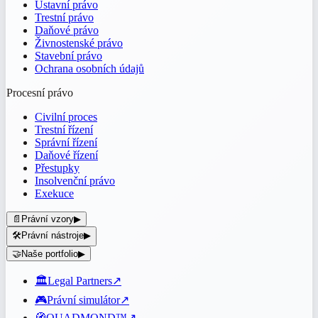
Ústavní právo
Trestní právo
Daňové právo
Živnostenské právo
Stavební právo
Ochrana osobních údajů
Procesní právo
Civilní proces
Trestní řízení
Správní řízení
Daňové řízení
Přestupky
Insolvenční právo
Exekuce
📄
Právní vzory
▶
🛠️
Právní nástroje
▶
🤝
Naše portfolio
▶
🏛️
Legal Partners
↗
🎮
Právní simulátor
↗
🧭
QUADMOND™
↗