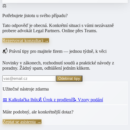
⚖️
Potřebujete jistotu u svého případu?
Tato odpověď je obecná. Konkrétní situaci s vámi nezávazně
probere advokát Legal Partners. Online přes Teams.
Rezervovat konzultaci →
📬 Právní tipy pro majitele firem — jednou týdně, k věci
Novinky v zákonech, rozhodnutí soudů a praktické návody z
poradny. Žádný spam, odhlášení jedním klikem.
Odebírat tipy
Užitečné nástroje zdarma
📅 Kalkulačka lhůt
💰 Úrok z prodlení
📝 Vzory podání
Máte podobný, ale konkrétnější dotaz?
Zeptat se asistenta →