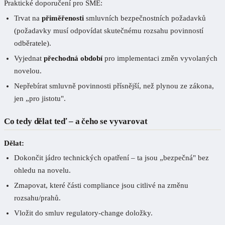
Praktické doporučení pro SME:
Trvat na
přiměřenosti
smluvních bezpečnostních požadavků
(požadavky musí odpovídat skutečnému rozsahu povinností
odběratele).
Vyjednat
přechodná období
pro implementaci změn vyvolaných
novelou.
Nepřebírat smluvně povinnosti přísnější, než plynou ze zákona,
jen „pro jistotu".
Co tedy dělat teď – a čeho se vyvarovat
Dělat:
Dokončit jádro technických opatření – ta jsou „bezpečná" bez
ohledu na novelu.
Zmapovat, které části compliance jsou citlivé na změnu
rozsahu/prahů.
Vložit do smluv regulatory-change doložky.