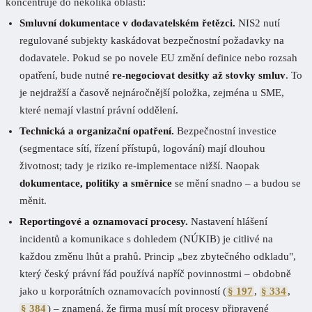
koncentruje do několika oblastí:
Smluvní dokumentace v dodavatelském řetězci.
NIS2 nutí
regulované subjekty kaskádovat bezpečnostní požadavky na
dodavatele. Pokud se po novele EU změní definice nebo rozsah
opatření, bude nutné
re-negociovat desítky až stovky smluv
. To
je nejdražší a časově nejnáročnější položka, zejména u SME,
které nemají vlastní právní oddělení.
Technická a organizační opatření.
Bezpečnostní investice
(segmentace sítí, řízení přístupů, logování) mají dlouhou
životnost; tady je riziko re-implementace nižší. Naopak
dokumentace, politiky a směrnice
se mění snadno – a budou se
měnit.
Reportingové a oznamovací procesy.
Nastavení hlášení
incidentů a komunikace s dohledem (NÚKIB) je citlivé na
každou změnu lhůt a prahů. Princip „bez zbytečného odkladu",
který český právní řád používá napříč povinnostmi – obdobně
jako u korporátních oznamovacích povinností (
§ 197
,
§ 334
,
§ 384
) – znamená, že firma musí mít procesy připravené