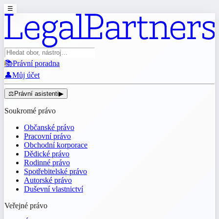
☰
📚
Právní poradna
👤
Můj účet
⚖️
Právní asistenti
▶
Soukromé právo
Občanské právo
Pracovní právo
Obchodní korporace
Dědické právo
Rodinné právo
Spotřebitelské právo
Autorské právo
Duševní vlastnictví
Veřejné právo