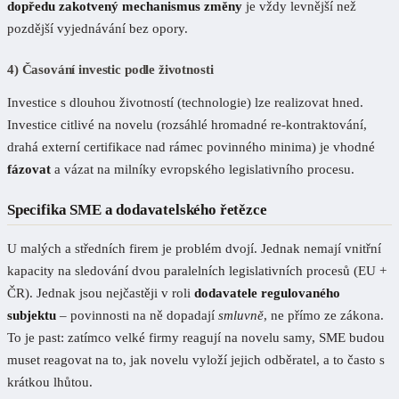
dopředu zakotvený mechanismus změny
je vždy levnější než
pozdější vyjednávání bez opory.
4) Časování investic podle životnosti
Investice s dlouhou životností (technologie) lze realizovat hned.
Investice citlivé na novelu (rozsáhlé hromadné re-kontraktování,
drahá externí certifikace nad rámec povinného minima) je vhodné
fázovat
a vázat na milníky evropského legislativního procesu.
Specifika SME a dodavatelského řetězce
U malých a středních firem je problém dvojí. Jednak nemají vnitřní
kapacity na sledování dvou paralelních legislativních procesů (EU +
ČR). Jednak jsou nejčastěji v roli
dodavatele regulovaného
subjektu
– povinnosti na ně dopadají
smluvně
, ne přímo ze zákona.
To je past: zatímco velké firmy reagují na novelu samy, SME budou
muset reagovat na to, jak novelu vyloží jejich odběratel, a to často s
krátkou lhůtou.