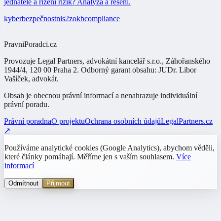
jednatele a řízení rizik? Analýza a řešení.
kyberbezpečnost
nis2
zokb
compliance
PravniPoradci.cz
Provozuje
Legal Partners, advokátní kancelář s.r.o.
,
Záhořanského
1944/4, 120 00 Praha 2
. Odborný garant obsahu:
JUDr. Libor
Vašíček
,
advokát
.
Obsah je obecnou právní informací a nenahrazuje individuální
právní poradu.
Právní poradna
O projektu
Ochrana osobních údajů
LegalPartners.cz
↗
Používáme analytické cookies (Google Analytics), abychom věděli,
které články pomáhají. Měříme jen s vaším souhlasem.
Více
informací
Odmítnout
Přijmout