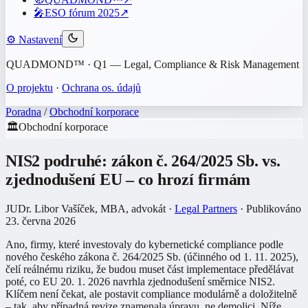
🎤
ESO fórum 2025
↗
⚙️
Nastavení
QUADMOND™ · Q1 — Legal, Compliance & Risk Management
O projektu
·
Ochrana os. údajů
Poradna
/
Obchodní korporace
🏛️
Obchodní korporace
NIS2 podruhé: zákon č. 264/2025 Sb. vs.
zjednodušení EU – co hrozí firmám
JUDr. Libor Vašíček, MBA
, advokát
·
Legal Partners
· Publikováno
23. června 2026
Ano, firmy, které investovaly do kybernetické compliance podle
nového českého zákona č. 264/2025 Sb. (účinného od 1. 11. 2025),
čelí reálnému riziku, že budou muset část implementace předělávat
poté, co EU 20. 1. 2026 navrhla zjednodušení směrnice NIS2.
Klíčem není čekat, ale postavit compliance modulárně a doložitelně
– tak, aby případná revize znamenala úpravu, ne demolici. Níže