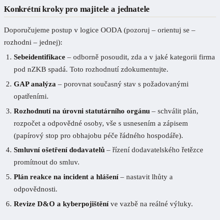
Konkrétní kroky pro majitele a jednatele
Doporučujeme postup v logice OODA (pozoruj – orientuj se –
rozhodni – jednej):
Sebeidentifikace
– odborně posoudit, zda a v jaké kategorii firma
pod nZKB spadá. Toto rozhodnutí zdokumentujte.
GAP analýza
– porovnat současný stav s požadovanými
opatřeními.
Rozhodnutí na úrovni statutárního orgánu
– schválit plán,
rozpočet a odpovědné osoby, vše s usnesením a zápisem
(papírový stop pro obhajobu péče řádného hospodáře).
Smluvní ošetření dodavatelů
– řízení dodavatelského řetězce
promítnout do smluv.
Plán reakce na incident a hlášení
– nastavit lhůty a
odpovědnosti.
Revize D&O a kyberpojištění
ve vazbě na reálné výluky.