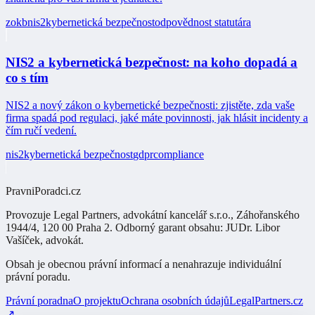
zokb
nis2
kybernetická bezpečnost
odpovědnost statutára
NIS2 a kybernetická bezpečnost: na koho dopadá a
co s tím
NIS2 a nový zákon o kybernetické bezpečnosti: zjistěte, zda vaše
firma spadá pod regulaci, jaké máte povinnosti, jak hlásit incidenty a
čím ručí vedení.
nis2
kybernetická bezpečnost
gdpr
compliance
PravniPoradci.cz
Provozuje
Legal Partners, advokátní kancelář s.r.o.
,
Záhořanského
1944/4, 120 00 Praha 2
. Odborný garant obsahu:
JUDr. Libor
Vašíček
,
advokát
.
Obsah je obecnou právní informací a nenahrazuje individuální
právní poradu.
Právní poradna
O projektu
Ochrana osobních údajů
LegalPartners.cz
↗