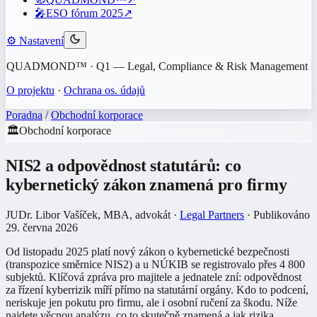
🎤
ESO fórum 2025
↗
⚙️
Nastavení
QUADMOND™ · Q1 — Legal, Compliance & Risk Management
O projektu
·
Ochrana os. údajů
Poradna
/
Obchodní korporace
🏛️
Obchodní korporace
NIS2 a odpovědnost statutárů: co
kybernetický zákon znamená pro firmy
JUDr. Libor Vašíček, MBA
, advokát
·
Legal Partners
· Publikováno
29. června 2026
Od listopadu 2025 platí nový zákon o kybernetické bezpečnosti
(transpozice směrnice NIS2) a u NÚKIB se registrovalo přes 4 800
subjektů. Klíčová zpráva pro majitele a jednatele zní: odpovědnost
za řízení kyberrizik míří přímo na statutární orgány. Kdo to podcení,
neriskuje jen pokutu pro firmu, ale i osobní ručení za škodu. Níže
najdete věcnou analýzu, co to skutečně znamená a jak rizika