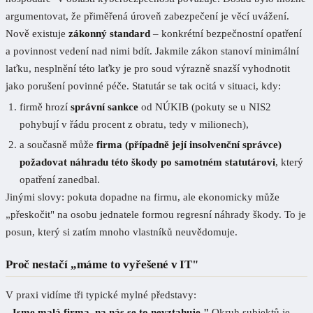
argumentovat, že přiměřená úroveň zabezpečení je věcí uvážení.
Nově existuje
zákonný standard
– konkrétní bezpečnostní opatření
a povinnost vedení nad nimi bdít. Jakmile zákon stanoví minimální
laťku, nesplnění této laťky je pro soud výrazně snazší vyhodnotit
jako porušení povinné péče. Statutár se tak ocitá v situaci, kdy:
firmě hrozí
správní sankce
od NÚKIB (pokuty se u NIS2
pohybují v řádu procent z obratu, tedy v milionech),
a současně může
firma (případně její insolvenční správce)
požadovat náhradu této škody po samotném statutárovi
, který
opatření zanedbal.
Jinými slovy: pokuta dopadne na firmu, ale ekonomicky může
„přeskočit" na osobu jednatele formou regresní náhrady škody. To je
posun, který si zatím mnoho vlastníků neuvědomuje.
Proč nestačí „máme to vyřešené v IT"
V praxi vidíme tři typické mylné představy:
„Jsme malá firma, na nás se to nevztahuje."
Okruh subjektů je