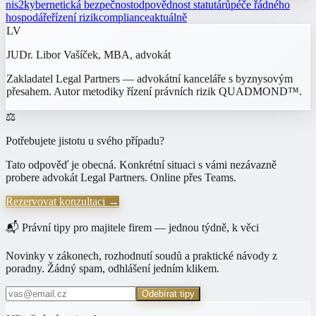
nis2
kybernetická bezpečnost
odpovědnost statutárů
péče řádného
hospodáře
řízení rizik
compliance
aktuálně
LV
JUDr. Libor Vašíček, MBA
, advokát
Zakladatel Legal Partners — advokátní kanceláře s byznysovým
přesahem. Autor metodiky řízení právních rizik QUADMOND™.
⚖️
Potřebujete jistotu u svého případu?
Tato odpověď je obecná. Konkrétní situaci s vámi nezávazně
probere advokát Legal Partners. Online přes Teams.
Rezervovat konzultaci →
📬 Právní tipy pro majitele firem — jednou týdně, k věci
Novinky v zákonech, rozhodnutí soudů a praktické návody z
poradny. Žádný spam, odhlášení jedním klikem.
Odebírat tipy