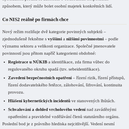
způsobem, který může bolet osobní majetek konkrétních lidí.
Co NIS2 reálně po firmách chce
Nový režim rozlišuje dvě kategorie povinných subjektů –
zjednodušeně řekněme s
vyššími
a
nižšími povinnostmi
– podle
významu sektoru a velikosti organizace. Společné jmenovatele
povinností jsou přitom napříč kategoriemi obdobné:
Registrace u NÚKIB
a identifikace, zda firma vůbec do
regulovaného okruhu spadá (tzv. sebeidentifikace).
Zavedení bezpečnostních opatření
– řízení rizik, řízení přístupů,
řízení dodavatelského řetězce, zálohování, šifrování, kontinuita
provozu.
Hlášení kybernetických incidentů
ve stanovených lhůtách.
Schvalování a dohled vrcholového vedení
nad zaváděnými
opatřeními a pravidelné vzdělávání členů statutárního orgánu.
Poslední bod je z právního hlediska nejcitlivější. Vedení nesmí