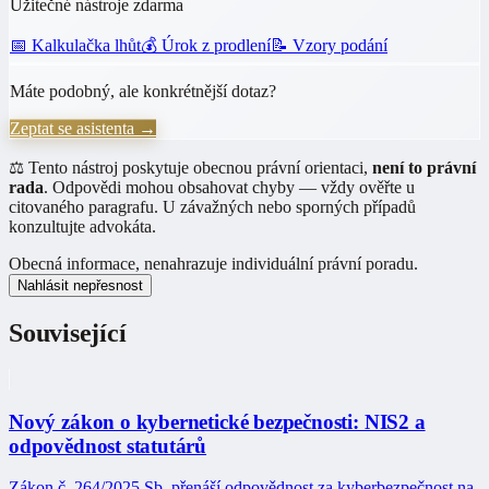
Užitečné nástroje zdarma
📅 Kalkulačka lhůt
💰 Úrok z prodlení
📝 Vzory podání
Máte podobný, ale konkrétnější dotaz?
Zeptat se asistenta →
⚖️ Tento nástroj poskytuje obecnou právní orientaci,
není to právní
rada
. Odpovědi mohou obsahovat chyby — vždy ověřte u
citovaného paragrafu. U závažných nebo sporných případů
konzultujte advokáta.
Obecná informace, nenahrazuje individuální právní poradu.
Nahlásit nepřesnost
Související
Nový zákon o kybernetické bezpečnosti: NIS2 a
odpovědnost statutárů
Zákon č. 264/2025 Sb. přenáší odpovědnost za kyberbezpečnost na