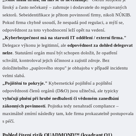
široký a často nečekaný – zahrnuje i dodavatele do regulovaných
sektorů. Sebeidentifikace je přitom povinností firmy, nikoli NÚKIB.
Pokud firma chybně usoudí, že nespadá pod regulaci, a mýlí se,
odpovědnost za toto vyhodnocení leží opět na vedení.
„Kyberbezpečnost má na starosti IT oddělení / externí firma."
Delegace výkonu je legitimní, ale
odpovědnost za dohled delegovat
nelze
. Statutární orgán musí být schopen doložit, že opatření
schválil, kontroloval jejich účinnost a zajistil zdroje. Bez
doložitelného „papírového stopu" je obhajoba v případě incidentu
velmi slabá.
„Pojištění to pokryje."
Kybernetické pojištění a pojištění
odpovědnosti členů orgánů (D&O) jsou užitečná, ale typicky
vylučují plnění při hrubé nedbalosti či vědomém zanedbání
zákonných povinností
. Pojistka tedy nenahradí compliance –
maximálně zmírní následky tam, kde firma prokazatelně postupovala
s péčí.
Pohled řízení rizik QUADMOND™ (kvadrant Q1)