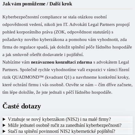
Jak vám pomůžeme / Další krok
Kyberbezpečnostní compliance se stala otázkou osobní
odpovědnosti vedení, nikoli jen IT. Advokáti Legal Partners propojí
pohled korporátního práva (ZOK, odpovědnost statutárů) s
požadavky nového kyberzákona a pomohou vám vyhodnotit, zda
firma do regulace spadá, jak doložit splnění péče řádného hospodáře
a jak smluvně ošetřit dodavatele i pojištění.
Nabízíme vám
nezávaznou konzultaci zdarma
s advokátem Legal
Partners. Společně rychle vyhodnotíme vaši expozici v rámci řízení
rizik QUADMOND™ (kvadrant Q1) a navrhneme konkrétní kroky,
které ochrání firmu i vás osobně. Ozvěte se nám – čím dříve začnete,
tím lépe doložíte, že jste jednali s péčí řádného hospodáře.
Časté dotazy
Vztahuje se nový kyberzákon (NIS2) i na malé firmy?
Může jednatel osobně ručit za zanedbání kyberbezpečnosti?
Stačí na splnění povinností NIS2 kybernetické pojištění?