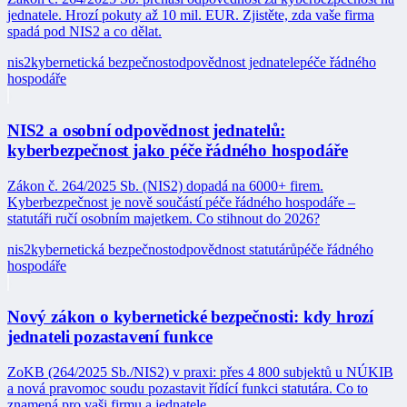
jednatele. Hrozí pokuty až 10 mil. EUR. Zjistěte, zda vaše firma
spadá pod NIS2 a co dělat.
nis2
kybernetická bezpečnost
odpovědnost jednatele
péče řádného
hospodáře
NIS2 a osobní odpovědnost jednatelů:
kyberbezpečnost jako péče řádného hospodáře
Zákon č. 264/2025 Sb. (NIS2) dopadá na 6000+ firem.
Kyberbezpečnost je nově součástí péče řádného hospodáře –
statutáři ručí osobním majetkem. Co stihnout do 2026?
nis2
kybernetická bezpečnost
odpovědnost statutárů
péče řádného
hospodáře
Nový zákon o kybernetické bezpečnosti: kdy hrozí
jednateli pozastavení funkce
ZoKB (264/2025 Sb./NIS2) v praxi: přes 4 800 subjektů u NÚKIB
a nová pravomoc soudu pozastavit řídící funkci statutára. Co to
znamená pro vaši firmu a jednatele.