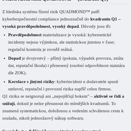
Z hlediska systému řízení rizik QUADMOND™ patří
kyberbezpečnostní compliance jednoznačně do
kvadrantu Q1 –
vysoká pravděpodobnost, vysoký dopad
. Důvody jsou tři:
Pravděpodobnost
materializace je vysoká: kybernetické
incidenty nejsou výjimkou, ale statistickou jistotou v čase;
regulační kontrola je rovněž reálná.
Dopad
je dvojvrstvý – přímý (pokuta, výpadek provozu, ztráta
dat, reputační škoda) i přenesený (osobní odpovědnost statutára
dle ZOK).
Korelace s jinými riziky
: kyberincident u dodavatele spustí
smluvní, reputační i provozní rizika napříč celou firmou.
Q1 rizika se neignorují ani „nepojišťují bokem" –
aktivně se řídí a
snižují
, dokud je nelze přesunout do mírnějších kvadrantů. To
znamená systematickou, doloženou a vedením schválenou cestu k
souladu, nikoli jednorázový nákup softwaru.