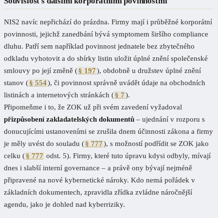
Souvislost s dalšími korporátními povinnostmi
NIS2 navíc nepřichází do prázdna. Firmy mají i průběžné korporátní
povinnosti, jejichž zanedbání bývá symptomem širšího compliance
dluhu. Patří sem například povinnost jednatele bez zbytečného
odkladu vyhotovit a do sbírky listin uložit úplné znění společenské
smlouvy po její změně (
§ 197
), obdobně u družstev úplné znění
stanov (
§ 554
), či povinnost správně uvádět údaje na obchodních
listinách a internetových stránkách (
§ 7
).
Připomeňme i to, že ZOK už při svém zavedení vyžadoval
přizpůsobení zakladatelských dokumentů
– ujednání v rozporu s
donucujícími ustanoveními se zrušila dnem účinnosti zákona a firmy
je měly uvést do souladu (
§ 777
), s možností podřídit se ZOK jako
celku (
§ 777
odst. 5). Firmy, které tuto úpravu kdysi odbyly, mívají
dnes i slabší interní governance – a právě ony bývají nejméně
připravené na nové kybernetické nároky. Kdo nemá pořádek v
základních dokumentech, zpravidla zřídka zvládne náročnější
agendu, jako je dohled nad kyberriziky.