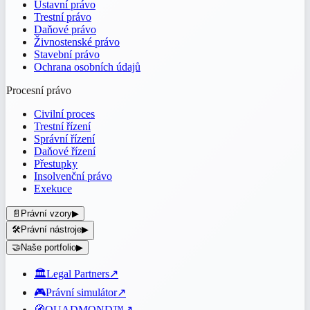
Ústavní právo
Trestní právo
Daňové právo
Živnostenské právo
Stavební právo
Ochrana osobních údajů
Procesní právo
Civilní proces
Trestní řízení
Správní řízení
Daňové řízení
Přestupky
Insolvenční právo
Exekuce
📄
Právní vzory
▶
🛠️
Právní nástroje
▶
🤝
Naše portfolio
▶
🏛️
Legal Partners
↗
🎮
Právní simulátor
↗
🧭
QUADMOND™
↗