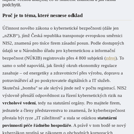
podchytit.
Proč je to téma, které nesnese odklad
Účinnost nového zákona o kybernetické bezpečnosti (dále jen
„nZKB“), jímž Česká republika transponuje evropskou směrnici
NIS2, znamená pro tisíce firem zásadní posun. Podle dostupných
údajů se u Národního úřadu pro kybernetickou a informační
bezpečnost (NÚKIB) registrovalo přes 4 800 subjektů (
zdroj
). To
samo o sobě napovídá, jak široký okruh ekonomiky regulace
zasahuje – od energetiky a zdravotnictví přes výrobu, dopravu a
potravinářství až po poskytovatele digitálních a IT služeb.
Skutečná „bomba" se ale skrývá jinde než v počtu registrací. NIS2
výslovně přenáší odpovědnost za řízení kybernetických rizik na
vrcholové vedení
, tedy na statutární orgány. Pro majitele firem,
jednatele a členy představenstva to znamená, že kyberbezpečnost
přestala být ryze „IT záležitostí" a stala se otázkou
statutární
povinnosti péče řádného hospodáře
. A právě v tom bodě se nový
kyberzákon protíná se zákonem o obchodních korporacích