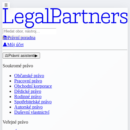
☰
📚
Právní poradna
👤
Můj účet
⚖️
Právní asistenti
▶
Soukromé právo
Občanské právo
Pracovní právo
Obchodní korporace
Dědické právo
Rodinné právo
Spotřebitelské právo
Autorské právo
Duševní vlastnictví
Veřejné právo