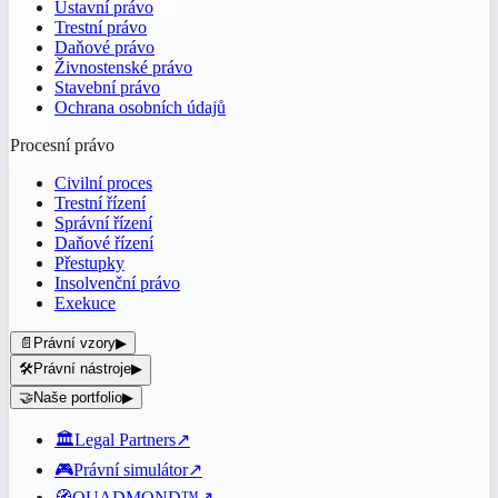
Ústavní právo
Trestní právo
Daňové právo
Živnostenské právo
Stavební právo
Ochrana osobních údajů
Procesní právo
Civilní proces
Trestní řízení
Správní řízení
Daňové řízení
Přestupky
Insolvenční právo
Exekuce
📄
Právní vzory
▶
🛠️
Právní nástroje
▶
🤝
Naše portfolio
▶
🏛️
Legal Partners
↗
🎮
Právní simulátor
↗
🧭
QUADMOND™
↗