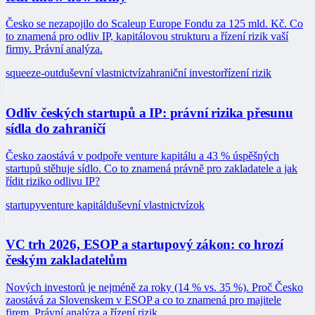
Česko se nezapojilo do Scaleup Europe Fondu za 125 mld. Kč. Co
to znamená pro odliv IP, kapitálovou strukturu a řízení rizik vaší
firmy. Právní analýza.
squeeze-out
duševní vlastnictví
zahraniční investor
řízení rizik
Odliv českých startupů a IP: právní rizika přesunu
sídla do zahraničí
Česko zaostává v podpoře venture kapitálu a 43 % úspěšných
startupů stěhuje sídlo. Co to znamená právně pro zakladatele a jak
řídit riziko odlivu IP?
startupy
venture kapitál
duševní vlastnictví
zok
VC trh 2026, ESOP a startupový zákon: co hrozí
českým zakladatelům
Nových investorů je nejméně za roky (14 % vs. 35 %). Proč Česko
zaostává za Slovenskem v ESOP a co to znamená pro majitele
firem. Právní analýza a řízení rizik.