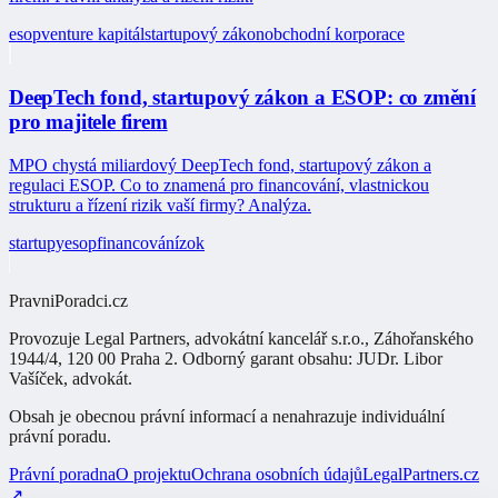
esop
venture kapitál
startupový zákon
obchodní korporace
DeepTech fond, startupový zákon a ESOP: co změní
pro majitele firem
MPO chystá miliardový DeepTech fond, startupový zákon a
regulaci ESOP. Co to znamená pro financování, vlastnickou
strukturu a řízení rizik vaší firmy? Analýza.
startupy
esop
financování
zok
PravniPoradci.cz
Provozuje
Legal Partners, advokátní kancelář s.r.o.
,
Záhořanského
1944/4, 120 00 Praha 2
. Odborný garant obsahu:
JUDr. Libor
Vašíček
,
advokát
.
Obsah je obecnou právní informací a nenahrazuje individuální
právní poradu.
Právní poradna
O projektu
Ochrana osobních údajů
LegalPartners.cz
↗