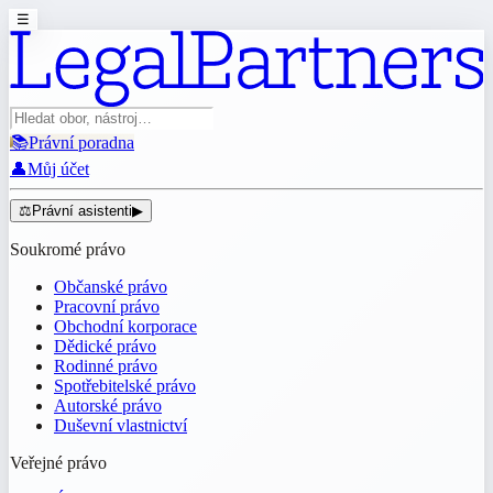
☰
📚
Právní poradna
👤
Můj účet
⚖️
Právní asistenti
▶
Soukromé právo
Občanské právo
Pracovní právo
Obchodní korporace
Dědické právo
Rodinné právo
Spotřebitelské právo
Autorské právo
Duševní vlastnictví
Veřejné právo