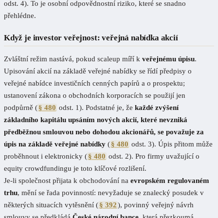
odst. 4). To je osobní odpovědnostní riziko, které se snadno
přehlédne.
Když je investor veřejnost: veřejná nabídka akcií
Zvláštní režim nastává, pokud scaleup míří k
veřejnému úpisu
.
Upisování akcií na základě veřejné nabídky se řídí předpisy o
veřejné nabídce investičních cenných papírů a o prospektu;
ustanovení zákona o obchodních korporacích se použijí jen
podpůrně (
§ 480
odst. 1). Podstatné je, že
každé zvýšení
základního kapitálu upsáním nových akcií, které nevzniká
předběžnou smlouvou nebo dohodou akcionářů, se považuje za
úpis na základě veřejné nabídky
(
§ 480
odst. 3). Úpis přitom může
proběhnout i elektronicky (
§ 480
odst. 2). Pro firmy uvažující o
equity crowdfundingu je toto klíčové rozlišení.
Je-li společnost přijata k obchodování na
evropském regulovaném
trhu
, mění se řada povinností: nevyžaduje se znalecký posudek v
některých situacích vytěsnění (
§ 392
), povinný veřejný návrh
smlouvy se předkládá
České národní bance
, která přezkoumá