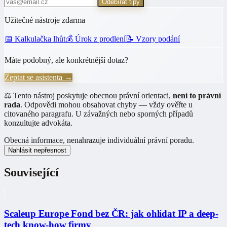
Odebírat tipy
Užitečné nástroje zdarma
📅 Kalkulačka lhůt
💰 Úrok z prodlení
📝 Vzory podání
Máte podobný, ale konkrétnější dotaz?
Zeptat se asistenta →
⚖️ Tento nástroj poskytuje obecnou právní orientaci,
není to právní
rada
. Odpovědi mohou obsahovat chyby — vždy ověřte u
citovaného paragrafu. U závažných nebo sporných případů
konzultujte advokáta.
Obecná informace, nenahrazuje individuální právní poradu.
Nahlásit nepřesnost
Související
Scaleup Europe Fond bez ČR: jak ohlídat IP a deep-
tech know-how firmy