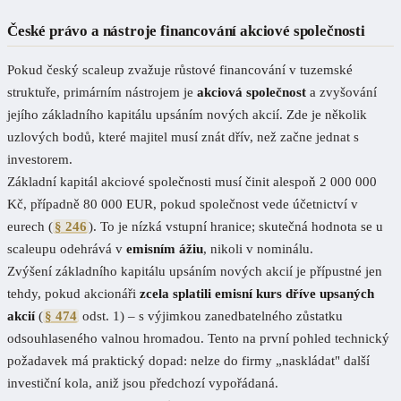
České právo a nástroje financování akciové společnosti
Pokud český scaleup zvažuje růstové financování v tuzemské
struktuře, primárním nástrojem je
akciová společnost
a zvyšování
jejího základního kapitálu upsáním nových akcií. Zde je několik
uzlových bodů, které majitel musí znát dřív, než začne jednat s
investorem.
Základní kapitál akciové společnosti musí činit alespoň 2 000 000
Kč, případně 80 000 EUR, pokud společnost vede účetnictví v
eurech (
§ 246
). To je nízká vstupní hranice; skutečná hodnota se u
scaleupu odehrává v
emisním ážiu
, nikoli v nominálu.
Zvýšení základního kapitálu upsáním nových akcií je přípustné jen
tehdy, pokud akcionáři
zcela splatili emisní kurs dříve upsaných
akcií
(
§ 474
odst. 1) – s výjimkou zanedbatelného zůstatku
odsouhlaseného valnou hromadou. Tento na první pohled technický
požadavek má praktický dopad: nelze do firmy „naskládat" další
investiční kola, aniž jsou předchozí vypořádaná.