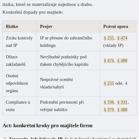
rizika, které se materializuje najednou a draho.
Konkrétní dopady pro majitele:
Riziko
Projev
Právní opora
Ztráta kontroly
IP se přesune do zahraničního
§ 255
,
§ 474
nad IP
holdingu
(vklady IP)
Diluce
Nevýhodné podmínky pod
§ 474
,
§ 480
zakladatelů
tlakem chybějícího kapitálu
Osobní
Nesprávné ocenění
odpovědnost
§ 255
odst. 4
vkladu/nabytí
orgánu
Compliance u
Podcenění povinností při
§ 330
,
§ 331
,
exitu
veřejné nabídce
§ 379
,
§ 480
Act: konkrétní kroky pro majitele firem
Zmapujte, kde leží vaše IP.
Je-li duševní vlastnictví na fyzických