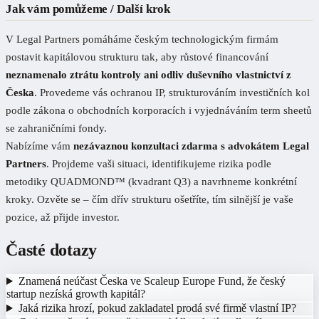
Jak vám pomůžeme / Další krok
V Legal Partners pomáháme českým technologickým firmám
postavit kapitálovou strukturu tak, aby růstové financování
neznamenalo ztrátu kontroly ani odliv duševního vlastnictví z
Česka
. Provedeme vás ochranou IP, strukturováním investičních kol
podle zákona o obchodních korporacích i vyjednáváním term sheetů
se zahraničními fondy.
Nabízíme vám
nezávaznou konzultaci zdarma s advokátem Legal
Partners
. Projdeme vaši situaci, identifikujeme rizika podle
metodiky QUADMOND™ (kvadrant Q3) a navrhneme konkrétní
kroky. Ozvěte se – čím dřív strukturu ošetříte, tím silnější je vaše
pozice, až přijde investor.
Časté dotazy
Znamená neúčast Česka ve Scaleup Europe Fund, že český
startup nezíská growth kapitál?
Jaká rizika hrozí, pokud zakladatel prodá své firmě vlastní IP?