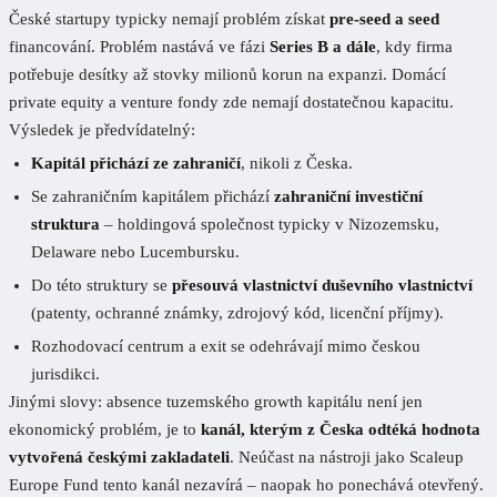
České startupy typicky nemají problém získat
pre-seed a seed
financování. Problém nastává ve fázi
Series B a dále
, kdy firma
potřebuje desítky až stovky milionů korun na expanzi. Domácí
private equity a venture fondy zde nemají dostatečnou kapacitu.
Výsledek je předvídatelný:
Kapitál přichází ze zahraničí
, nikoli z Česka.
Se zahraničním kapitálem přichází
zahraniční investiční
struktura
– holdingová společnost typicky v Nizozemsku,
Delaware nebo Lucembursku.
Do této struktury se
přesouvá vlastnictví duševního vlastnictví
(patenty, ochranné známky, zdrojový kód, licenční příjmy).
Rozhodovací centrum a exit se odehrávají mimo českou
jurisdikci.
Jinými slovy: absence tuzemského growth kapitálu není jen
ekonomický problém, je to
kanál, kterým z Česka odtéká hodnota
vytvořená českými zakladateli
. Neúčast na nástroji jako Scaleup
Europe Fund tento kanál nezavírá – naopak ho ponechává otevřený.