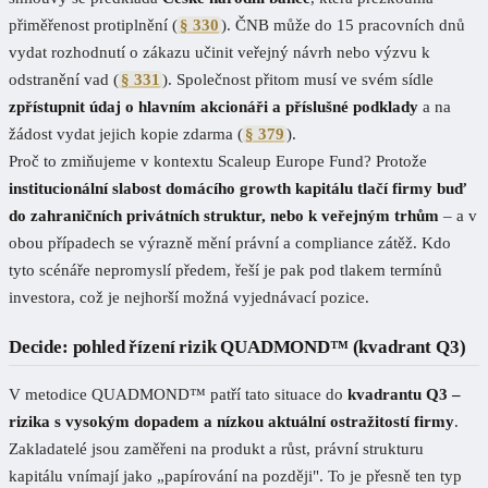
přiměřenost protiplnění (
§ 330
). ČNB může do 15 pracovních dnů
vydat rozhodnutí o zákazu učinit veřejný návrh nebo výzvu k
odstranění vad (
§ 331
). Společnost přitom musí ve svém sídle
zpřístupnit údaj o hlavním akcionáři a příslušné podklady
a na
žádost vydat jejich kopie zdarma (
§ 379
).
Proč to zmiňujeme v kontextu Scaleup Europe Fund? Protože
institucionální slabost domácího growth kapitálu tlačí firmy buď
do zahraničních privátních struktur, nebo k veřejným trhům
– a v
obou případech se výrazně mění právní a compliance zátěž. Kdo
tyto scénáře nepromyslí předem, řeší je pak pod tlakem termínů
investora, což je nejhorší možná vyjednávací pozice.
Decide: pohled řízení rizik QUADMOND™ (kvadrant Q3)
V metodice QUADMOND™ patří tato situace do
kvadrantu Q3 –
rizika s vysokým dopadem a nízkou aktuální ostražitostí firmy
.
Zakladatelé jsou zaměřeni na produkt a růst, právní strukturu
kapitálu vnímají jako „papírování na později". To je přesně ten typ