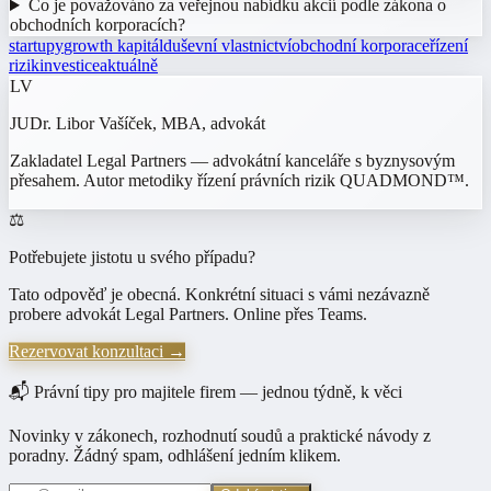
Co je považováno za veřejnou nabídku akcií podle zákona o
obchodních korporacích?
startupy
growth kapitál
duševní vlastnictví
obchodní korporace
řízení
rizik
investice
aktuálně
LV
JUDr. Libor Vašíček, MBA
, advokát
Zakladatel Legal Partners — advokátní kanceláře s byznysovým
přesahem. Autor metodiky řízení právních rizik QUADMOND™.
⚖️
Potřebujete jistotu u svého případu?
Tato odpověď je obecná. Konkrétní situaci s vámi nezávazně
probere advokát Legal Partners. Online přes Teams.
Rezervovat konzultaci →
📬 Právní tipy pro majitele firem — jednou týdně, k věci
Novinky v zákonech, rozhodnutí soudů a praktické návody z
poradny. Žádný spam, odhlášení jedním klikem.