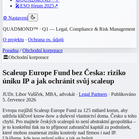
🎤
ESO fórum 2025
↗
⚙️
Nastavení
QUADMOND™ · Q1 — Legal, Compliance & Risk Management
O projektu
·
Ochrana os. údajů
Poradna
/
Obchodní korporace
🏛️
Obchodní korporace
Scaleup Europe Fund bez Česka: riziko
úniku IP a jak ochránit svůj scaleup
JUDr. Libor Vašíček, MBA
, advokát
·
Legal Partners
· Publikováno
5. července 2026
Evropa rozjíždí Scaleup Europe Fund za 125 miliard korun, aby
udržela klíčové know-how a duševní vlastnictví doma. Česko u toho
chybí. Pro majitele českých scaleupů to není abstraktní geopolitika –
je to konkrétní tlak na to přijmout zahraniční kapitál za podmínek,
které mohou znamenat ztrátu kontroly nad firmou i nad IP.
Ukážeme, kde jsou právní páky a jak se bránit.