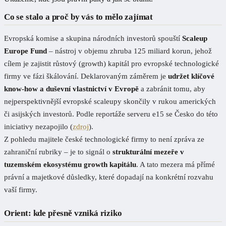
Co se stalo a proč by vás to mělo zajímat
Evropská komise a skupina národních investorů spouští
Scaleup
Europe Fund
– nástroj v objemu zhruba 125 miliard korun, jehož
cílem je zajistit růstový (growth) kapitál pro evropské technologické
firmy ve fázi škálování. Deklarovaným záměrem je
udržet klíčové
know-how a duševní vlastnictví v Evropě
a zabránit tomu, aby
nejperspektivnější evropské scaleupy skončily v rukou amerických
či asijských investorů. Podle reportáže serveru e15 se Česko do této
iniciativy nezapojilo (
zdroj
).
Z pohledu majitele české technologické firmy to není zpráva ze
zahraniční rubriky – je to signál o
strukturální mezeře v
tuzemském ekosystému growth kapitálu
. A tato mezera má přímé
právní a majetkové důsledky, které dopadají na konkrétní rozvahu
vaší firmy.
Orient: kde přesně vzniká riziko