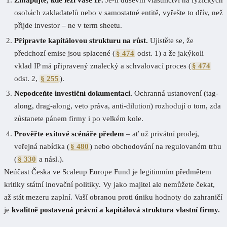
osobách zakladatelů nebo v samostatné entitě, vyřešte to dřív, než
přijde investor – ne v term sheetu.
Připravte kapitálovou strukturu na růst.
Ujistěte se, že
předchozí emise jsou splacené (
§ 474
odst. 1) a že jakýkoli
vklad IP má připravený znalecký a schvalovací proces (
§ 474
odst. 2,
§ 255
).
Nepodceňte investiční dokumentaci.
Ochranná ustanovení (tag-
along, drag-along, veto práva, anti-dilution) rozhodují o tom, zda
zůstanete pánem firmy i po velkém kole.
Prověřte exitové scénáře předem
– ať už privátní prodej,
veřejná nabídka (
§ 480
) nebo obchodování na regulovaném trhu
(
§ 330
a násl.).
Neúčast Česka ve Scaleup Europe Fund je legitimním předmětem
kritiky státní inovační politiky. Vy jako majitel ale nemůžete čekat,
až stát mezeru zaplní. Vaší obranou proti úniku hodnoty do zahraničí
je
kvalitně postavená právní a kapitálová struktura vlastní firmy.