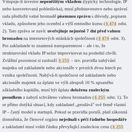
Vstupuje-li investor
nepeněžitým vkladem
(typicky technologie, IP
nebo konvertovaná pohledávka), musí představenstvo nebo správní
rada předložit valné hromadě
písemnou zprávu
s důvody, popisem
vkladu, způsobem jeho ocenění a výší emisního kursu (
§ 474
odst.
2). Tato zpráva se navíc
uveřejňuje nejméně 7 dní před valnou
hromadou
na internetových stránkách společnosti (
§ 474
odst. 3).
Pro zakladatele to znamená transparentnost – ale i to, že
strukturování vkladu IP nelze improvizovat na poslední chvíli.
Zvláštní pozornost si zaslouží
§ 255
– tzv. pravidla nabývání
majetku od zakladatele nebo akcionáře v prvních dvou letech po
vzniku společnosti. Nabývá-li společnost od zakladatele nebo
akcionáře majetek za úplatu ve výši alespoň 10 % upsaného
základního kapitálu, musí být úplata
doložena znaleckým
posudkem
a nabytí schváleno valnou hromadou (
§ 255
odst. 1). To
se přímo dotýká situací, kdy zakladatel „prodává" své firmě vlastní
IP – častý model u startupů. Pokud se pravidla poruší, platí zákonná
domněnka, že členové orgánu
nejednali s péčí řádného hospodáře
a zakladatel musí vrátit částku převyšující znaleckou cenu (
§ 255